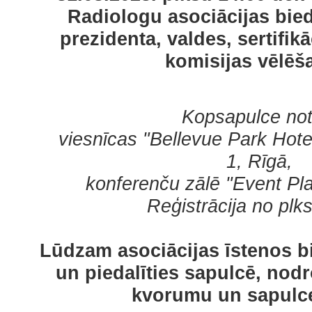
Radiologu asociācijas bie
prezidenta, valdes, sertifikā
komisijas vēlēš
Kopsapulce no
viesnīcas "Bellevue Park Hote
1,
Rīgā,
konferenču zālē "Event Pla
Reģistrācija no plks
Lūdzam asociācijas īstenos b
un piedalīties sapulcē, nod
kvorumu un sapulce