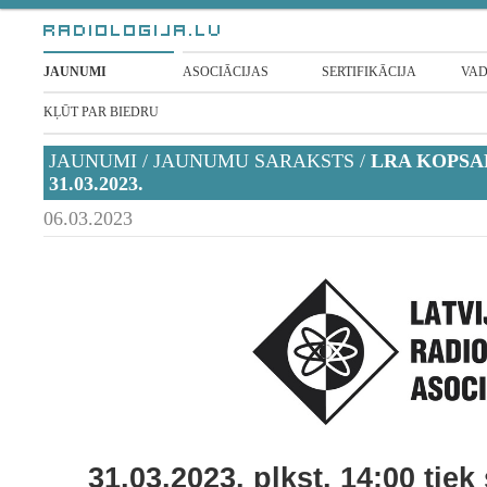
JAUNUMI
ASOCIĀCIJAS
SERTIFIKĀCIJA
VAD
KĻŪT PAR BIEDRU
JAUNUMI
/
JAUNUMU SARAKSTS
/
LRA KOPSA
31.03.2023.
06.03.2023
31
.0
3
.20
23
. plkst. 14:00 tie