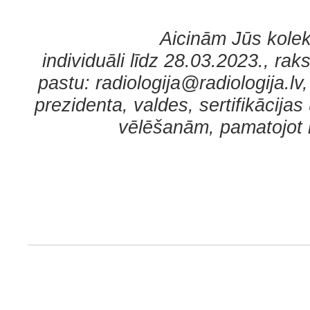
Aicinām Jūs
kolek
individuāli
l
īdz
28
.0
3
.20
23
., raks
pastu: radiologija@radiologija.l
prezidenta, valdes, sertifikācijas
vēlēšanām, pamatojot i