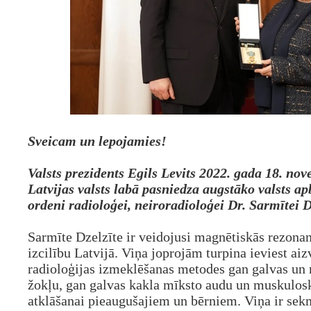
Sveicam un lepojamies!
Valsts prezidents Egils Levits
2022. gada 18. nov
Latvijas valsts labā pasniedza augstāko valsts a
ordeni radioloģei, neiroradioloģei Dr. Sarmītei Dz
Sarmīte Dzelzīte ir veidojusi magnētiskās rezonan
izcilību Latvijā. Viņa joprojām turpina ieviest ai
radioloģijas izmeklēšanas metodes gan galvas un
žokļu, gan galvas kakla mīksto audu un muskulosk
atklāšanai pieaugušajiem un bērniem. Viņa ir sek