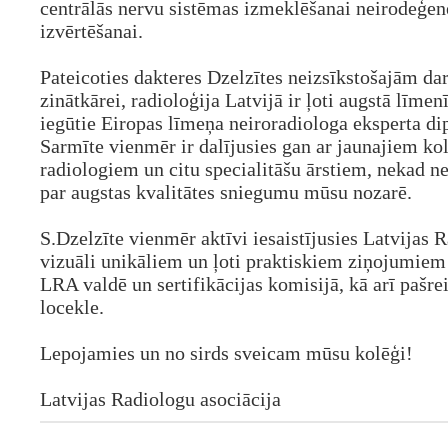
centrālās nervu sistēmas izmeklēšanai neirodeģe
izvērtēšanai.
Pateicoties dakteres Dzelzītes neizsīkstošajām d
zinātkārei, radioloģija Latvijā ir ļoti augstā līmen
iegūtie Eiropas līmeņa neiroradiologa eksperta d
Sarmīte vienmēr ir dalījusies gan ar jaunajiem ko
radiologiem un citu specialitāšu ārstiem, nekad n
par augstas kvalitātes sniegumu mūsu nozarē.
S.Dzelzīte vienmēr aktīvi iesaistījusies Latvijas 
vizuāli unikāliem un ļoti praktiskiem ziņojumiem 
LRA valdē un sertifikācijas komisijā, kā arī pašr
locekle.
Lepojamies un no sirds sveicam mūsu kolēģi!
Latvijas Radiologu asociācija