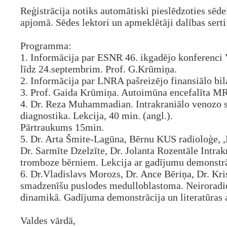
Reģistrācija notiks automātiski pieslēdzoties sēde
apjomā. Sēdes lektori un apmeklētāji
dalības sert
Programma:
1. Informācija par ESNR 46. ikgadējo konferenci Vī
līdz 24.septembrim. Prof. G.Krūmiņa.
2. Informācija par LNRA pašreizējo finansiālo bi
3. Prof. Gaida Krūmiņa. Autoimūna encefalīta MR
4. Dr. Reza Muhammadian. Intrakraniālo venozo s
diagnostika. Lekcija, 40 min. (angl.).
Pārtraukums 15min.
5. Dr. Arta Šmite-Lagūna, Bērnu KUS radioloģe, ,
Dr. Sarmīte Dzelzīte, Dr. Jolanta Rozentāle Intra
tromboze bērniem. Lekcija ar gadījumu demonstr
6. Dr.Vladislavs Morozs, Dr. Ance Bēriņa, Dr. Kris
smadzenīšu puslodes medulloblastoma. Neiroradi
dinamikā. Gadījuma demonstrācija un literatūras 
Valdes vārdā,