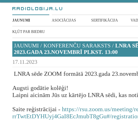
JAUNUMI
ASOCIĀCIJAS
SERTIFIKĀCIJA
VAD
KĻŪT PAR BIEDRU
JAUNUMI
/
KONFERENČU SARAKSTS
/
LNRA S
2023.GADA 23.NOVEMBRĪ PLKST. 13:00
17.11.2023
LNRA sēde ZOOM formātā 2023.gada 23.novembrī
Augsti godātie kolēģi!
Laipni aicinām Jūs uz kārtējo LNRA sēdi, kas no
Saite reģistrācijai -
https://rsu.zoom.us/meeting/r
rrTwtEtDYHUyj4GaI8EcJmubT8gGu#/registratio