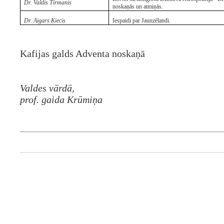
Dr. Valdis Tīrmanis
noskaņās un atmiņās.
Dr. Aigars Ķiecis
Iespaidi par Jaunzēlandi.
Kafijas galds Adventa noskaņā
Valdes vārdā,
prof. gaida Krūmiņa