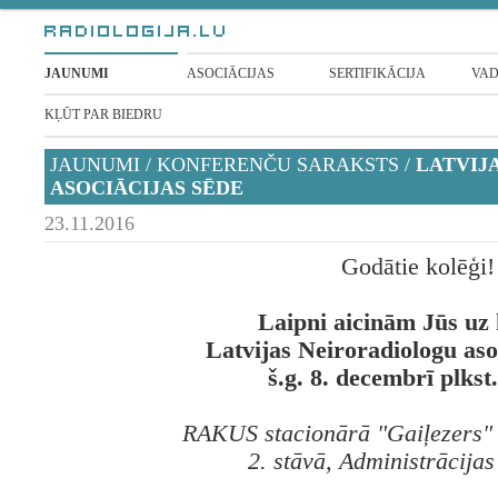
JAUNUMI
ASOCIĀCIJAS
SERTIFIKĀCIJA
VAD
KĻŪT PAR BIEDRU
JAUNUMI
/
KONFERENČU SARAKSTS
/
LATVIJ
ASOCIĀCIJAS SĒDE
23.11.2016
Godātie kolēģi!
Laipni aicinām Jūs uz
Latvijas Neiroradiologu aso
š.g. 8. decembrī plkst
RAKUS stacionārā "Gaiļezers" 2
2. stāvā, Administrācijas