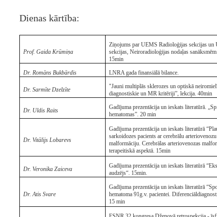
Dienas kārtība:
Ziņojums par UEMS Radioloģijas sekcijas un
Prof. Gaida Krūmiņa
sekcijas, Neiroradioloģijas nodaļas sanāksmēm
15min
Dr. Romāns Bukbārdis
LNRA gada finansiālā bilance.
"Jauni multiplās sklerozes un optiskā neiromiel
Dr. Sarmīte Dzelzīte
diagnostiskie un MR kritēriji”, lekcija.
40min
Gadījuma prezentācija un ieskats literatūrā. „Sp
Dr. Uldis Raits
hematomas”. 20 min
Gadījuma prezentācija un ieskats literatūrā “Pl
sarkoidozes pacients ar cerebrālu arteriovenozu
Dr. Vitālijs Lobarevs
malformāciju. Cerebrālas arteriovenozas malfor
terapeitiskā aspektā.
15min
Gadījuma prezentācija un ieskats literatūrā “Ek
Dr. Veronika Zaiceva
audzējs“. 15min.
Gadījuma prezentācija un ieskats literatūrā “Sp
Dr. Atis Svare
hematoma 91g.v. pacientei.
Diferenciāldiagnost
15 min
ESNR 32.kongresa Dženovā retrospekcija - īs