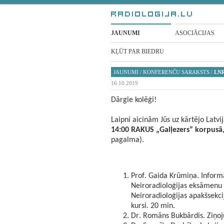
JAUNUMI
ASOCIĀCIJAS
KĻŪT PAR BIEDRU
JAUNUMI
/
KONFERENČU SARAKSTS
/
LNR
16.10.2019
Dārgie kolēģi!
Laipni aicinām Jūs uz kārtējo Latvi
14:00 RAKUS „Gaiļezers” korpusā
pagalma).
Prof. Gaida Krūmiņa. Informā
Neiroradioloģijas eksāmenu 
Neiroradioloģijas apakšsekci
kursi. 20 min.
Dr. Romāns Bukbārdis. Ziņoju