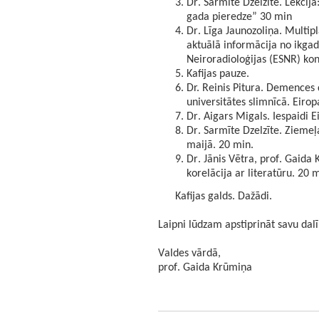
Dr. Sarmīte Dzelzīte. Lekcija
gada pieredze” 30 min
Dr. Līga Jaunozoliņa. Multip
aktuālā informācija no ikga
Neiroradioloģijas (ESNR) ko
Kafijas pauze.
Dr. Reinis Pitura. Demences 
universitātes slimnīcā. Eiro
Dr. Aigars Migals. Iespaidi 
Dr. Sarmīte Dzelzīte. Ziemeļ
maijā. 20 min.
Dr. Jānis Vētra, prof. Gaida
korelācija ar literatūru. 20 
Kafijas galds. Dažādi.
Laipni lūdzam apstiprināt savu dal
Valdes vārdā,
prof. Gaida Krūmiņa