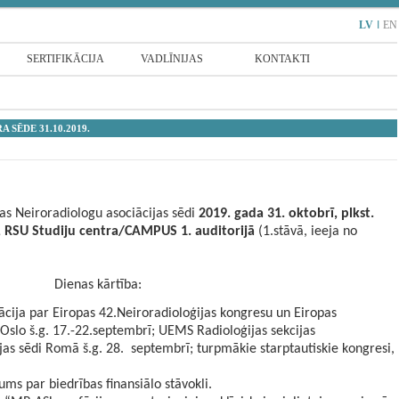
LV
I
EN
SERTIFIKĀCIJA
VADLĪNIJAS
KONTAKTI
A SĒDE 31.10.2019.
jas Neiroradiologu asociācijas sēdi
2019. gada 31. oktobrī, plkst.
, RSU Studiju centra/CAMPUS 1. auditorijā
(1.stāvā, ieeja no
Dienas kārtība:
cija par Eiropas 42.Neiroradioloģijas kongresu un Eiropas
Oslo š.g. 17.-22.septembrī; UEMS Radioloģijas sekcijas
jas sēdi Romā š.g. 28. septembrī; turpmākie starptautiskie kongresi,
ms par biedrības finansiālo stāvokli.