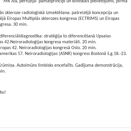
: “MR ASL perfūzija- pamatprincipi un klīniskais pielietojums, pirmā
lās skleroze radioloģiskā izmeklēšana: pašreizējā koncepcija un
dējā Eiropas Multiplās sklerozes kongresa (ECTRIMS) un Eiropas
ngresa. 30 min.
diferenciāldiagnostika: stratēģija to diferencēšanā Upsalas
pas 42.Neiroradioloģijas kongresa materiāli. 20 min.
Eiropas 42. Neiroradioloģijas kongresā Oslo. 20 min.
amerikas 57. Neiroradioloģijas (ASNR) kongress Bostonā š.g.18.-23.
 Krūmiņa. Autoimūns limbisks encefalīts. Gadījuma demonstrācija,
min.
ību!