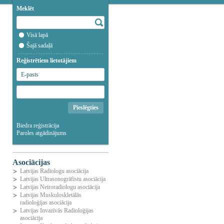
Meklēt
Visā lapā
Šajā sadaļā
Reģistrētiem lietotājiem
Biedra reģistrācija
Paroles atgādinājums
Asociācijas
Latvijas Radiologu asociācija
Latvijas Ultrasonogrāfistu asociācija
Latvijas Neiroradiologu asociācija
Latvijas Muskuloskletālās
radioloģijas asociācija
Latvijas Invazīvās Radioloģijas
asociācija